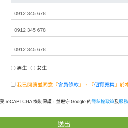
男生
女生
我已閱讀並同意『
會員條款
』、『
個資蒐集
』於
 reCAPTCHA 機制保護，並遵守 Google 的
隱私權政策
及
服務
送出