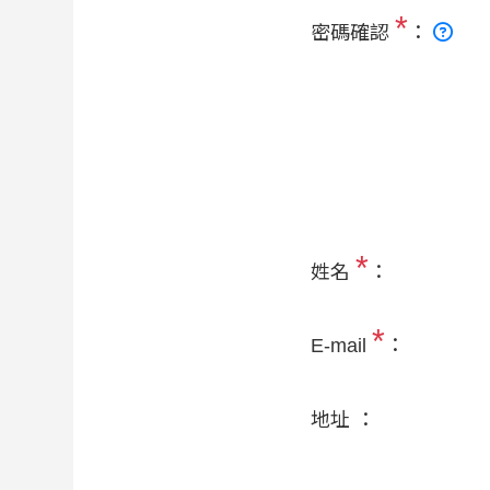
*
密碼確認
：
*
姓名
：
*
E-mail
：
地址 ：