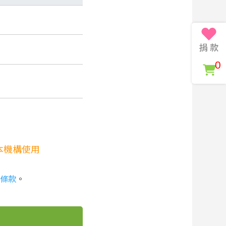
0
本機構使用
條款
。